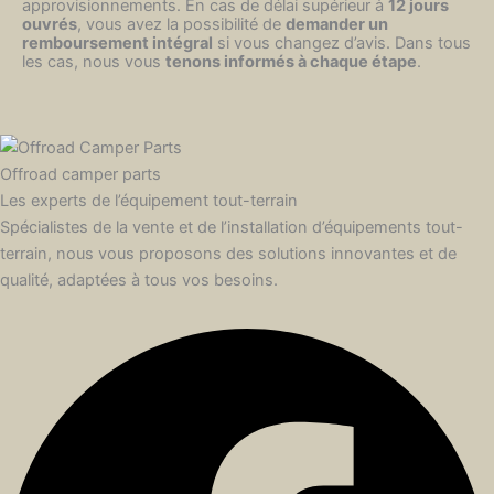
approvisionnements. En cas de délai supérieur à
12 jours
ouvrés
, vous avez la possibilité de
demander un
remboursement intégral
si vous changez d’avis. Dans tous
les cas, nous vous
tenons informés à chaque étape
.
Offroad camper parts
Les experts de l’équipement tout-terrain
Spécialistes de la vente et de l’installation d’équipements tout-
terrain, nous vous proposons des solutions innovantes et de
qualité, adaptées à tous vos besoins.