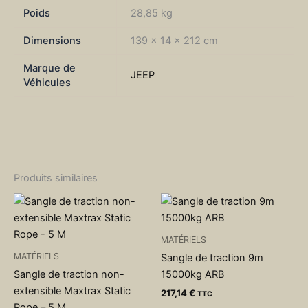
pour
Poids
28,85 kg
Jeep
Wrangler
Dimensions
139 × 14 × 212 cm
JL
2.0L
Marque de
essence
JEEP
Véhicules
et
2.2L
Diesel
5
portes
N4-
Offroad
Produits similaires
MATÉRIELS
MATÉRIELS
Sangle de traction 9m
Sangle de traction non-
15000kg ARB
extensible Maxtrax Static
217,14
€
TTC
Rope – 5 M