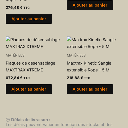
Ajouter au panier
276,48
€
TTC
Ajouter au panier
MATÉRIELS
MATÉRIELS
Plaques de désensablage
Maxtrax Kinetic Sangle
MAXTRAX XTREME
extensible Rope – 5 M
672,84
€
218,88
€
TTC
TTC
Ajouter au panier
Ajouter au panier
🕒
Délais de livraison :
Les délais peuvent varier en fonction des stocks et des