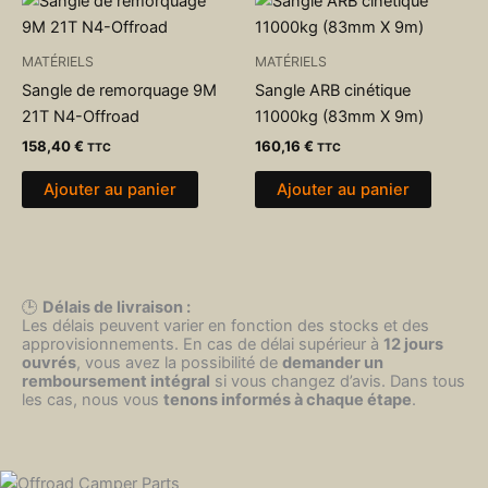
MATÉRIELS
MATÉRIELS
Sangle de remorquage 9M
Sangle ARB cinétique
21T N4-Offroad
11000kg (83mm X 9m)
158,40
€
160,16
€
TTC
TTC
Ajouter au panier
Ajouter au panier
🕒
Délais de livraison :
Les délais peuvent varier en fonction des stocks et des
approvisionnements. En cas de délai supérieur à
12 jours
ouvrés
, vous avez la possibilité de
demander un
remboursement intégral
si vous changez d’avis. Dans tous
les cas, nous vous
tenons informés à chaque étape
.