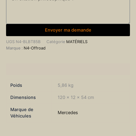
Envoyer ma demande
UGS
N4-BLBT85B
Catégorie
MATÉRIELS
Marque :
N4-Offroad
Informations complémentaires
Poids
5,86 kg
Dimensions
120 × 12 × 54 cm
Marque de
Mercedes
Véhicules