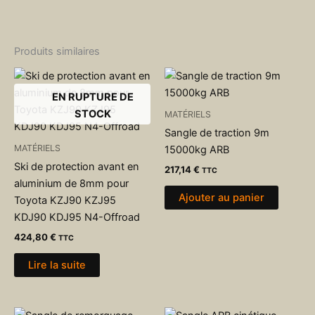
Produits similaires
EN RUPTURE DE
STOCK
MATÉRIELS
Sangle de traction 9m
MATÉRIELS
15000kg ARB
Ski de protection avant en
217,14
€
TTC
aluminium de 8mm pour
Ajouter au panier
Toyota KZJ90 KZJ95
KDJ90 KDJ95 N4-Offroad
424,80
€
TTC
Lire la suite