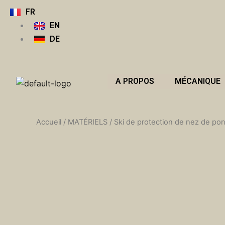
Aller
FR
au
EN
contenu
DE
A PROPOS
MÉCANIQUE
Accueil
/
MATÉRIELS
/ Ski de protection de nez de po