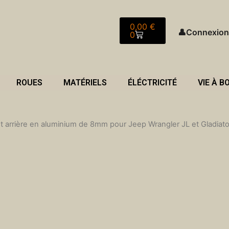
Panier
0,00
€
👤
Connexion
0
ROUES
MATÉRIELS
ÉLÉCTRICITÉ
VIE À B
nt arrière en aluminium de 8mm pour Jeep Wrangler JL et Gladiat