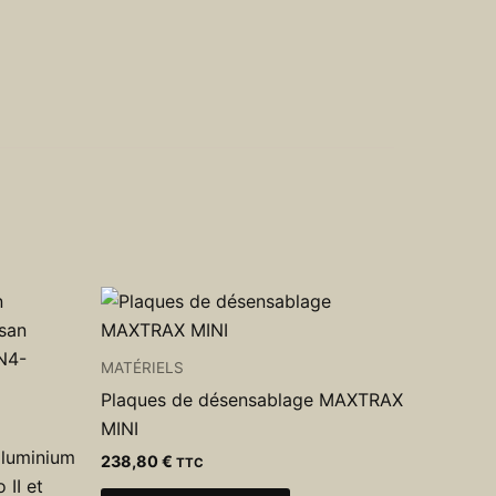
MATÉRIELS
Plaques de désensablage MAXTRAX
MINI
aluminium
238,80
€
TTC
II et