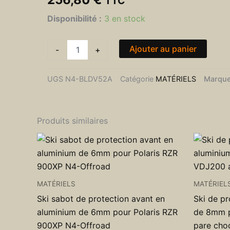
TTC
quantité
Disponibilité :
3 en stock
de
Ski
de
Ajouter au panier
-
+
protection
de
nez
UGS
N4-BLDV52A
Catégorie
MATÉRIELS
Marque
de
pont
arrière
en
Produits similaires
aluminium
de
8mm
pour
Jeep
Wrangler
MATÉRIELS
MATÉRIEL
JL
Ski sabot de protection avant en
Ski de pr
et
aluminium de 6mm pour Polaris RZR
de 8mm 
Gladiator
N4-
900XP N4-Offroad
pare cho