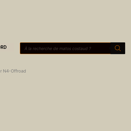
Recherche
ORD
de
produits
or N4-Offroad