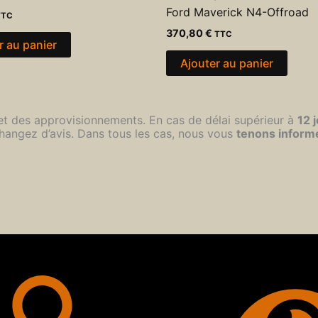
Ford Maverick N4-Offroad
TTC
370,80
€
TTC
r au panier
Ajouter au panier
 et des approvisionnements. En cas de délai supérieur à
12 
hangez d’avis. Dans tous les cas, nous vous
tenons inform