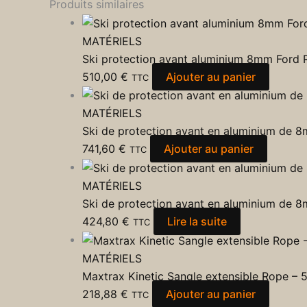
Produits similaires
MATÉRIELS
Ski protection avant aluminium 8mm Ford
510,00
€
Ajouter au panier
TTC
MATÉRIELS
Ski de protection avant en aluminium de
741,60
€
Ajouter au panier
TTC
MATÉRIELS
Ski de protection avant en aluminium d
424,80
€
Lire la suite
TTC
MATÉRIELS
Maxtrax Kinetic Sangle extensible Rope – 
218,88
€
Ajouter au panier
TTC