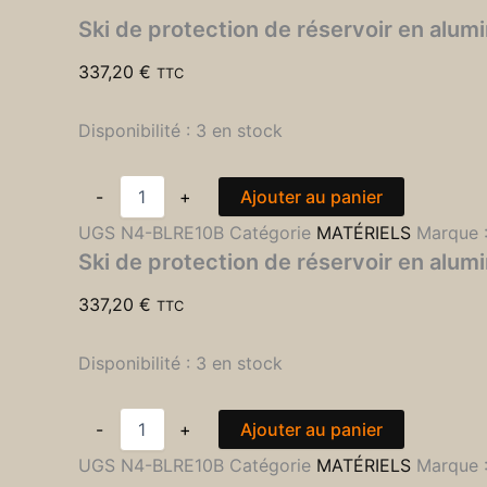
Ski de protection de réservoir en al
337,20
€
TTC
Disponibilité :
3 en stock
-
+
Ajouter au panier
UGS
N4-BLRE10B
Catégorie
MATÉRIELS
Marque 
Ski de protection de réservoir en al
337,20
€
TTC
Disponibilité :
3 en stock
-
+
Ajouter au panier
UGS
N4-BLRE10B
Catégorie
MATÉRIELS
Marque 