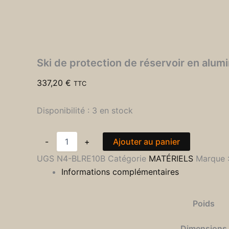
Ski de protection de réservoir en al
337,20
€
TTC
Disponibilité :
3 en stock
-
+
Ajouter au panier
UGS
N4-BLRE10B
Catégorie
MATÉRIELS
Marque 
Informations complémentaires
Poids
Dimensions