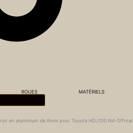
ROUES
MATÉRIELS
ervoir en aluminium de 6mm pour Toyota HDJ100 N4-Offroa