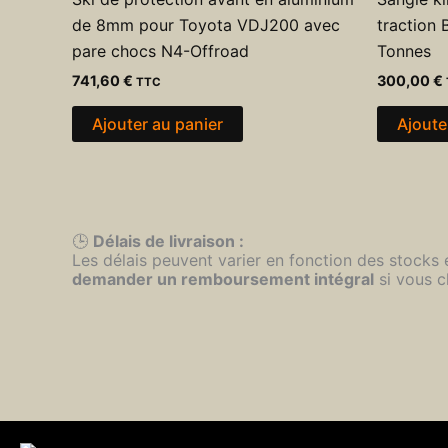
de 8mm pour Toyota VDJ200 avec
traction 
pare chocs N4-Offroad
Tonnes
741,60
€
300,00
€
TTC
Ajouter au panier
Ajoute
🕒
Délais de livraison :
Les délais peuvent varier en fonction des stocks
demander un remboursement intégral
si vous c