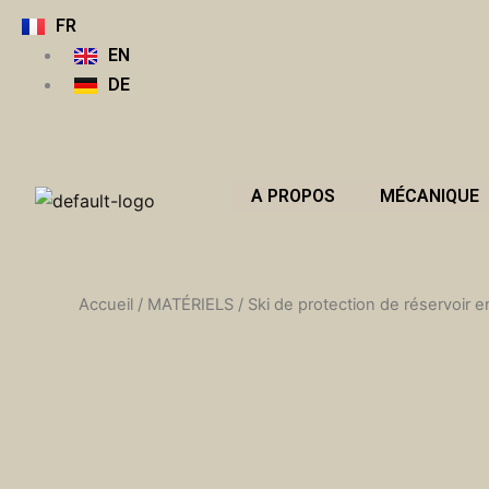
Aller
FR
au
EN
contenu
DE
A PROPOS
MÉCANIQUE
Accueil
/
MATÉRIELS
/ Ski de protection de réservoi