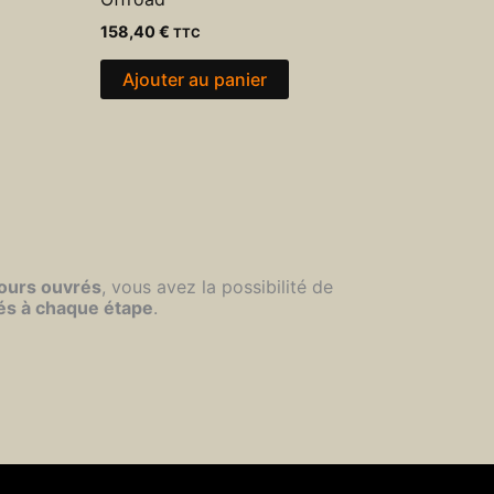
158,40
€
TTC
Ajouter au panier
jours ouvrés
, vous avez la possibilité de
és à chaque étape
.