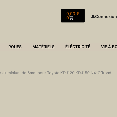
Panier
0,00
€
👤
Connexion
0
ROUES
MATÉRIELS
ÉLÉCTRICITÉ
VIE À B
r en aluminium de 6mm pour Toyota KDJ120 KDJ150 N4-Offroad