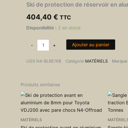
Ski de protection de réservoir en 
404,40
€
TTC
quantité
Disponibilité :
2 en stock
de
Ski
de
Ajouter au panier
-
+
protection
de
réservoir
UGS
N4-BLRE16B
Catégorie
MATÉRIELS
Marque
en
aluminium
de
6mm
Produits similaires
pour
Toyota
KDJ120
KDJ150
N4-
Offroad
MATÉRIELS
MATÉRIEL
Ski de protection avant en aluminium
Sangle ki