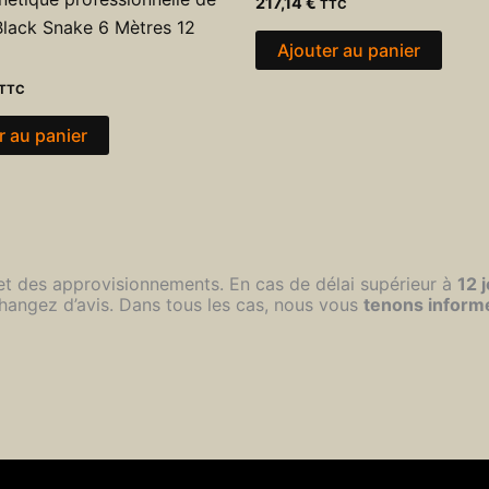
217,14
€
TTC
Black Snake 6 Mètres 12
Ajouter au panier
TTC
r au panier
 et des approvisionnements. En cas de délai supérieur à
12 
hangez d’avis. Dans tous les cas, nous vous
tenons inform