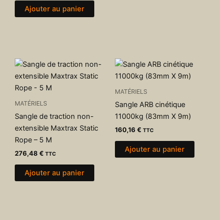
Ajouter au panier
MATÉRIELS
MATÉRIELS
Sangle ARB cinétique
Sangle de traction non-
11000kg (83mm X 9m)
extensible Maxtrax Static
160,16
€
TTC
Rope – 5 M
Ajouter au panier
276,48
€
TTC
Ajouter au panier