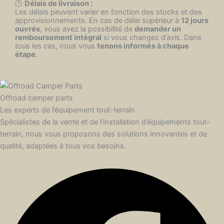
🕒
Délais de livraison :
Les délais peuvent varier en fonction des stocks et des
approvisionnements. En cas de délai supérieur à
12 jours
ouvrés
, vous avez la possibilité de
demander un
remboursement intégral
si vous changez d’avis. Dans
tous les cas, nous vous
tenons informés à chaque
étape
.
Offroad camper parts
Les experts de l’équipement tout-terrain
Spécialistes de la vente et de l’installation d’équipements tout-
terrain, nous vous proposons des solutions innovantes et de
qualité, adaptées à tous vos besoins.