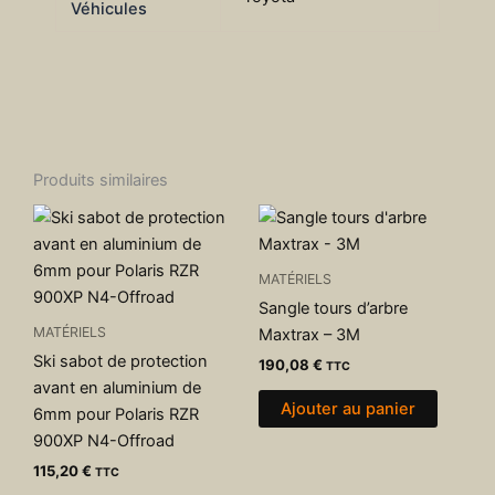
Véhicules
Produits similaires
MATÉRIELS
Sangle tours d’arbre
MATÉRIELS
Maxtrax – 3M
Ski sabot de protection
190,08
€
TTC
avant en aluminium de
Ajouter au panier
6mm pour Polaris RZR
900XP N4-Offroad
115,20
€
TTC