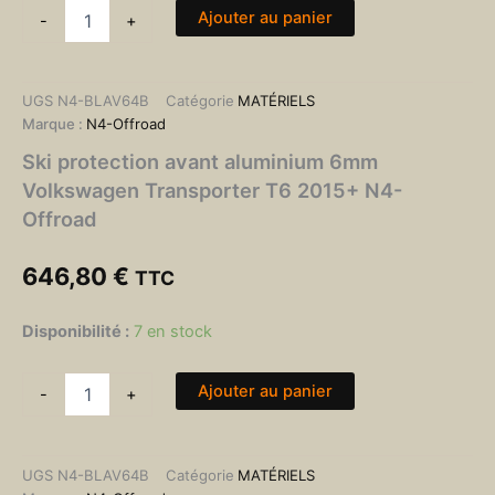
Ajouter au panier
-
+
UGS
N4-BLAV64B
Catégorie
MATÉRIELS
Marque :
N4-Offroad
Ski protection avant aluminium 6mm
Volkswagen Transporter T6 2015+ N4-
Offroad
646,80
€
TTC
Disponibilité :
7 en stock
Ajouter au panier
-
+
UGS
N4-BLAV64B
Catégorie
MATÉRIELS