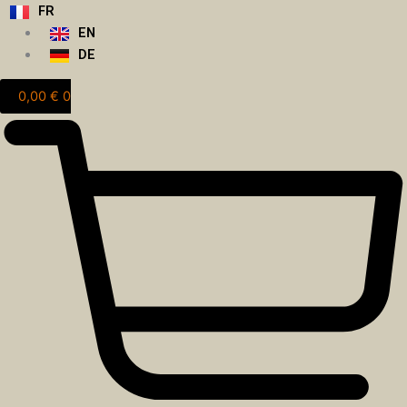
Aller
FR
au
EN
contenu
DE
0,00
€
0