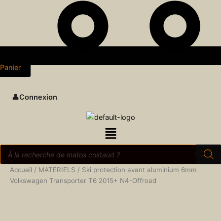
Panier
👤
Connexion
Menu
Recherche
de
produits
quantité
quantité
quantité
Accueil
/
MATÉRIELS
/ Ski protection avant aluminium 6mm
de
de
de
Volkswagen Transporter T6 2015+ N4-Offroad
Ski
Ski
Ski
protection
protection
protection
avant
avant
avant
aluminium
aluminium
aluminium