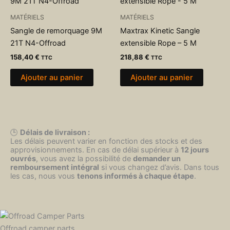
MATÉRIELS
MATÉRIELS
Sangle de remorquage 9M
Maxtrax Kinetic Sangle
21T N4-Offroad
extensible Rope – 5 M
158,40
€
218,88
€
TTC
TTC
Ajouter au panier
Ajouter au panier
🕒
Délais de livraison :
Les délais peuvent varier en fonction des stocks et des
approvisionnements. En cas de délai supérieur à
12 jours
ouvrés
, vous avez la possibilité de
demander un
remboursement intégral
si vous changez d’avis. Dans tous
les cas, nous vous
tenons informés à chaque étape
.
Offroad camper parts