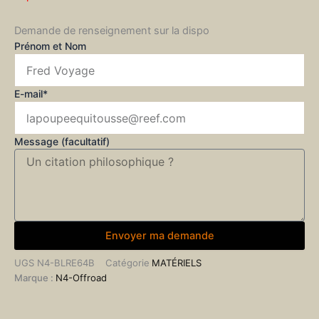
Demande de renseignement sur la dispo
Prénom et Nom
E-mail*
Message (facultatif)
Envoyer ma demande
UGS
N4-BLRE64B
Catégorie
MATÉRIELS
Marque :
N4-Offroad