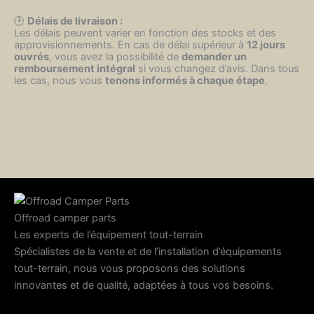
🕒
Délais de livraison :
Les délais peuvent varier en fonction des stocks et des
approvisionnements. En cas de délai supérieur à
12 jours
ouvrés
, vous avez la possibilité de
demander un
remboursement intégral
si vous changez d’avis. Dans tous
les cas, nous vous
tenons informés à chaque étape
.
Offroad camper parts
Les experts de l’équipement tout-terrain
Spécialistes de la vente et de l’installation d’équipements
tout-terrain, nous vous proposons des solutions
innovantes et de qualité, adaptées à tous vos besoins.