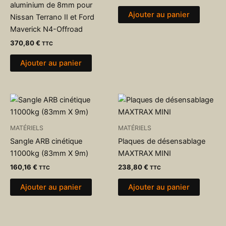
aluminium de 8mm pour
Ajouter au panier
Nissan Terrano II et Ford
Maverick N4-Offroad
370,80
€
TTC
Ajouter au panier
MATÉRIELS
MATÉRIELS
Sangle ARB cinétique
Plaques de désensablage
11000kg (83mm X 9m)
MAXTRAX MINI
160,16
€
238,80
€
TTC
TTC
Ajouter au panier
Ajouter au panier