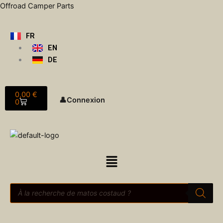
Aller
Offroad Camper Parts
au
contenu
FR
EN
DE
Panier
0,00
€
👤
Connexion
0
Menu
Recherche
de
produits