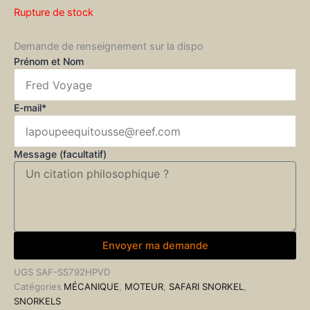
Rupture de stock
Demande de renseignement sur la dispo
Prénom et Nom
E-mail*
Message (facultatif)
Envoyer ma demande
UGS
SAF-SS792HPVD
Catégories
MÉCANIQUE
,
MOTEUR
,
SAFARI SNORKEL
,
SNORKELS