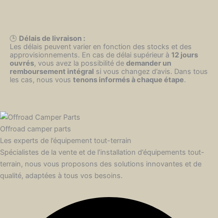
🕒
Délais de livraison :
Les délais peuvent varier en fonction des stocks et des
approvisionnements. En cas de délai supérieur à
12 jours
ouvrés
, vous avez la possibilité de
demander un
remboursement intégral
si vous changez d’avis. Dans tous
les cas, nous vous
tenons informés à chaque étape
.
Offroad camper parts
Les experts de l’équipement tout-terrain
Spécialistes de la vente et de l’installation d’équipements tout-
terrain, nous vous proposons des solutions innovantes et de
qualité, adaptées à tous vos besoins.