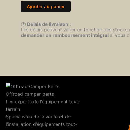
Ajouter au panier
🕒
Délais de livraison :
Les délais peuvent varier en fonction des stocks
demander un remboursement intégral
si vous c
Offroad camper parts
Les experts de l’équipement tout-
terrain
Spécialistes de la vente et de
l’installation d’équipements tout-