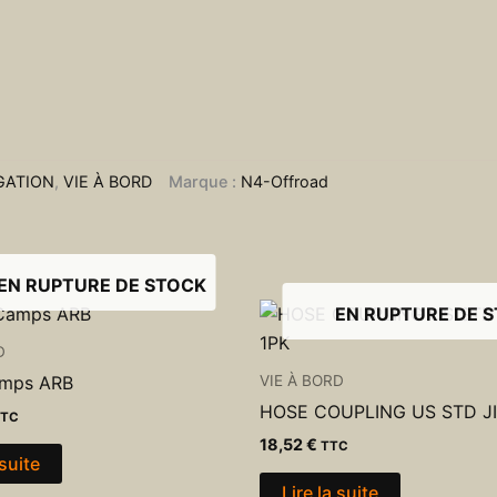
GATION
,
VIE À BORD
Marque :
N4-Offroad
EN RUPTURE DE STOCK
EN RUPTURE DE 
D
VIE À BORD
amps ARB
HOSE COUPLING US STD JI
TTC
18,52
€
TTC
 suite
Lire la suite