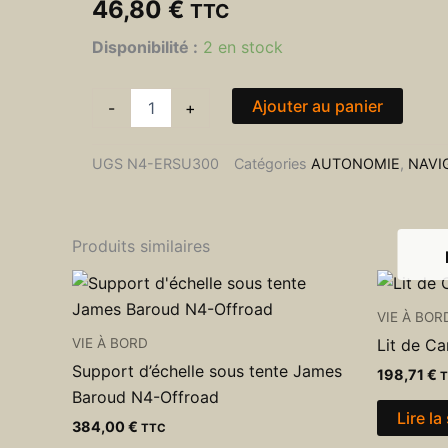
46,80
€
TTC
quantité
Disponibilité :
2 en stock
de
Support
central
Ajouter au panier
-
+
de
VHF
-
UGS
N4-ERSU300
Catégories
AUTONOMIE
,
NAVI
CB
pour
Jeep
Wrangler
Produits similaires
JL
N4-
Offroad
VIE À BOR
VIE À BORD
Lit de C
Support d’échelle sous tente James
198,71
€
Baroud N4-Offroad
Lire la
384,00
€
TTC