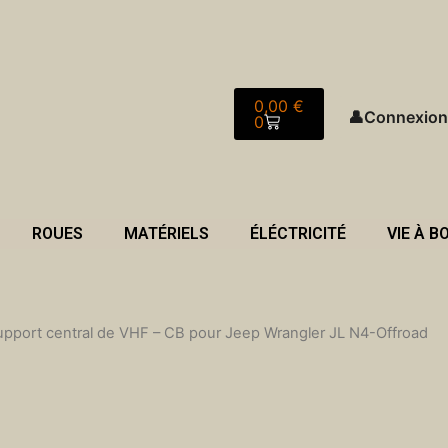
Panier
0,00
€
👤
Connexion
0
ROUES
MATÉRIELS
ÉLÉCTRICITÉ
VIE À B
upport central de VHF – CB pour Jeep Wrangler JL N4-Offroad