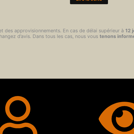
 et des approvisionnements. En cas de délai supérieur à
12 
hangez d’avis. Dans tous les cas, nous vous
tenons inform