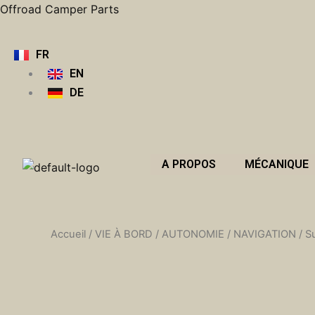
Aller
Offroad Camper Parts
au
contenu
FR
EN
DE
A PROPOS
MÉCANIQUE
Accueil
/
VIE À BORD
/
AUTONOMIE
/
NAVIGATION
/ S