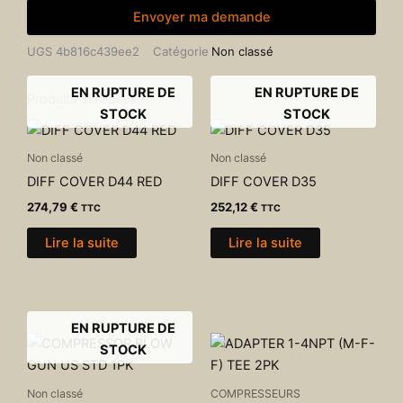
Envoyer ma demande
UGS
4b816c439ee2
Catégorie
Non classé
EN RUPTURE DE
EN RUPTURE DE
Produits similaires
STOCK
STOCK
Non classé
Non classé
DIFF COVER D44 RED
DIFF COVER D35
274,79
€
252,12
€
TTC
TTC
Lire la suite
Lire la suite
EN RUPTURE DE
STOCK
Non classé
COMPRESSEURS