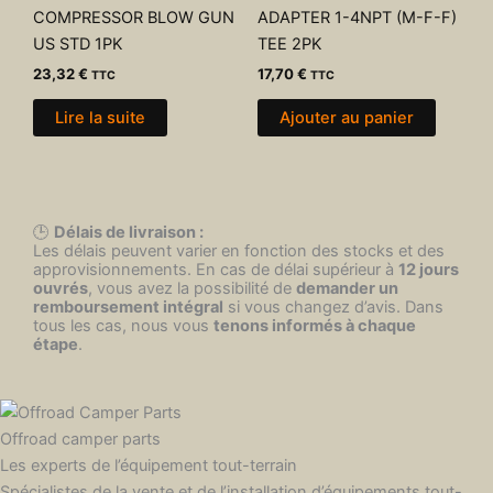
COMPRESSOR BLOW GUN
ADAPTER 1-4NPT (M-F-F)
US STD 1PK
TEE 2PK
23,32
€
17,70
€
TTC
TTC
Lire la suite
Ajouter au panier
🕒
Délais de livraison :
Les délais peuvent varier en fonction des stocks et des
approvisionnements. En cas de délai supérieur à
12 jours
ouvrés
, vous avez la possibilité de
demander un
remboursement intégral
si vous changez d’avis. Dans
tous les cas, nous vous
tenons informés à chaque
étape
.
Offroad camper parts
Les experts de l’équipement tout-terrain
Spécialistes de la vente et de l’installation d’équipements tout-