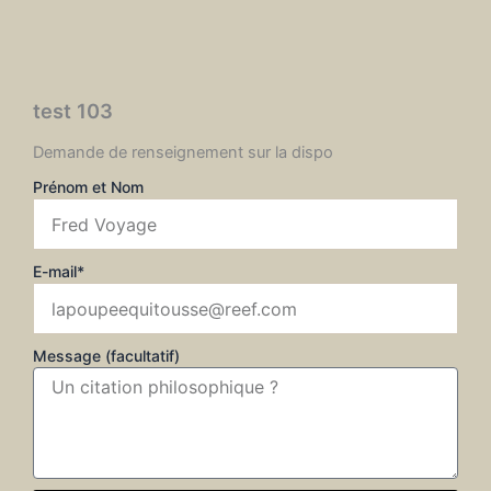
test 103
Demande de renseignement sur la dispo
Prénom et Nom
E-mail*
Message (facultatif)