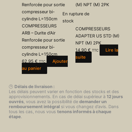
En rupture de
stock
COMPRESSEURS
COMPRESSEURS
ARB – Durite d’Air
ADAPTER US STD (M)
Renforcée pour sortie
NPT (M) 2PK
compresseur bi-
14,90
€
Lire la
TTC
cylindre L=150cm
suite
62,95
€
Ajouter
TTC
au panier
🕒
Délais de livraison :
Les délais peuvent varier en fonction des stocks et des
approvisionnements. En cas de délai supérieur à
12 jours
ouvrés
, vous avez la possibilité de
demander un
remboursement intégral
si vous changez d’avis. Dans
tous les cas, nous vous
tenons informés à chaque
étape
.