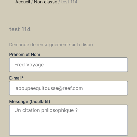
Accueil
/
Non classé
/ test 114
test 114
Demande de renseignement sur la dispo
Prénom et Nom
E-mail*
Message (facultatif)