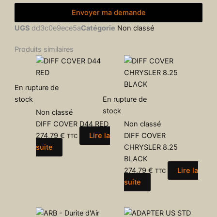
Envoyer ma demande
UGS
dd3c0e9ece5a
Catégorie
Non classé
Produits similaires
En rupture de
stock
En rupture de
stock
Non classé
DIFF COVER D44 RED
Non classé
274,79
€
Lire la
DIFF COVER
TTC
suite
CHRYSLER 8.25
BLACK
274,79
€
Lire la
TTC
suite