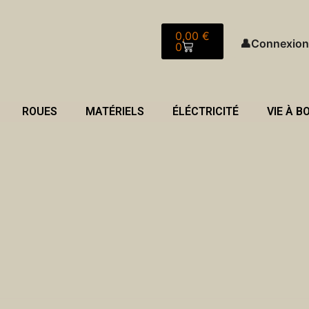
Panier
0,00
€
👤
Connexion
0
ROUES
MATÉRIELS
ÉLÉCTRICITÉ
VIE À B