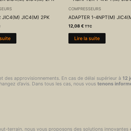
SEURS
COMPRESSEURS
 JIC4(M) JIC4(M) 2PK
ADAPTER 1-4NPT(M) JIC4(
12,08
€
C
TTC
 suite
Lire la suite
 et des approvisionnements. En cas de délai supérieur à
12 
hangez d’avis. Dans tous les cas, nous vous
tenons inform
 tout-terrain, nous vous proposons des solutions innovantes 