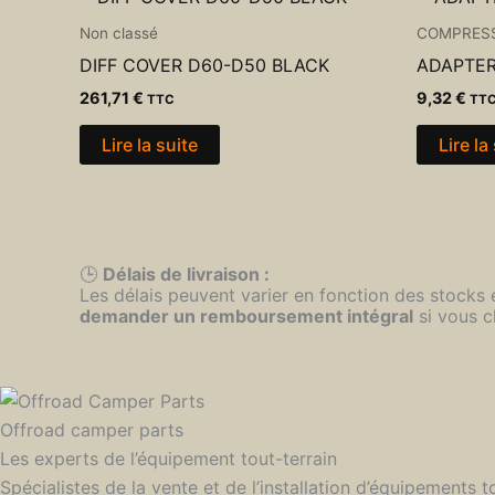
Non classé
COMPRES
DIFF COVER D60-D50 BLACK
ADAPTER
261,71
€
9,32
€
TTC
TT
Lire la suite
Lire la
🕒
Délais de livraison :
Les délais peuvent varier en fonction des stocks
demander un remboursement intégral
si vous c
Offroad camper parts
Les experts de l’équipement tout-terrain
Spécialistes de la vente et de l’installation d’équipements