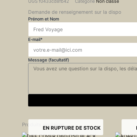
UGS
f0433cd8fb42
Catégorie
Non classé
Demande de renseignement sur la dispo
Prénom et Nom
E-mail*
Message (facultatif)
Produits similaires
EN RUPTURE DE STOCK