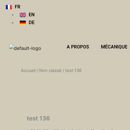
Aller
FR
au
EN
contenu
DE
A PROPOS
MÉCANIQUE
Accueil
/
Non classé
/ test 136
test 136