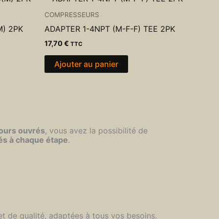
COMPRESSEURS
M) 2PK
ADAPTER 1-4NPT (M-F-F) TEE 2PK
17,70
€
TTC
Ajouter au panier
jours ouvrés
, vous avez la possibilité de
és à chaque étape
.
et de qualité, adaptées à tous vos besoins.