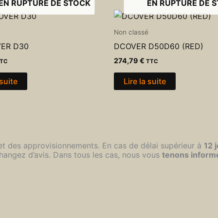
EN RUPTURE DE STOCK
EN RUPTURE DE 
Non classé
VER D30
DCOVER D50D60 (RED)
274,79
€
TC
TTC
 suite
Lire la suite
 et des approvisionnements. En cas de délai supérieur à
12 
hangez d’avis. Dans tous les cas, nous vous
tenons inform