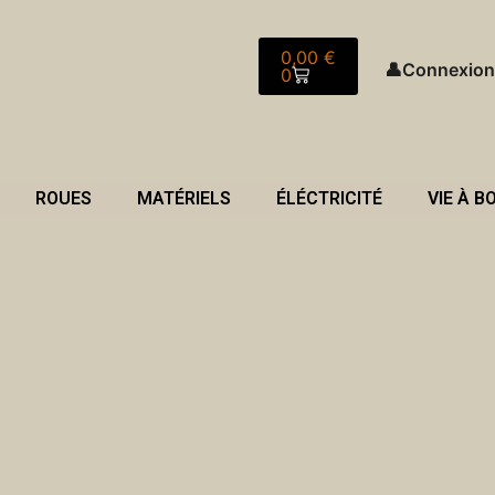
Panier
0,00
€
👤
Connexion
0
ROUES
MATÉRIELS
ÉLÉCTRICITÉ
VIE À B