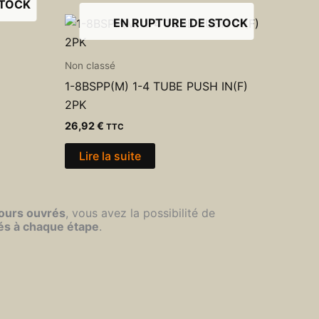
STOCK
EN RUPTURE DE STOCK
Non classé
1-8BSPP(M) 1-4 TUBE PUSH IN(F)
2PK
26,92
€
TTC
Lire la suite
jours ouvrés
, vous avez la possibilité de
és à chaque étape
.