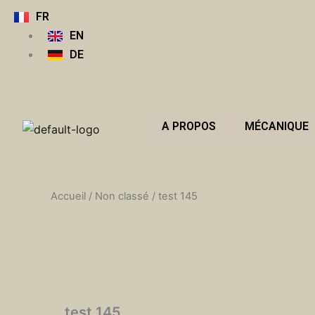
Aller
FR
au
EN
contenu
DE
A PROPOS
MÉCANIQUE
Accueil
/
Non classé
/ test 145
test 145