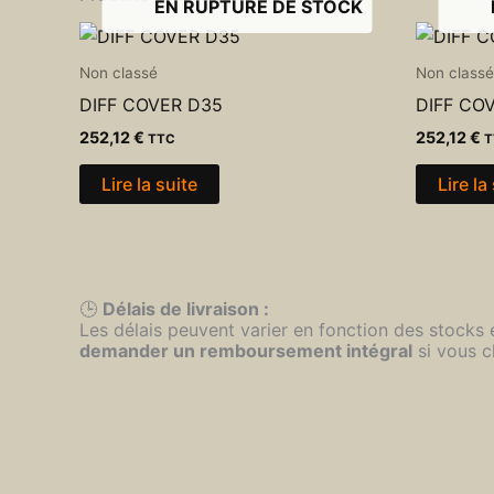
EN RUPTURE DE STOCK
Non classé
Non classé
DIFF COVER D35
DIFF CO
252,12
€
252,12
€
TTC
T
Lire la suite
Lire la
🕒
Délais de livraison :
Les délais peuvent varier en fonction des stocks
demander un remboursement intégral
si vous c