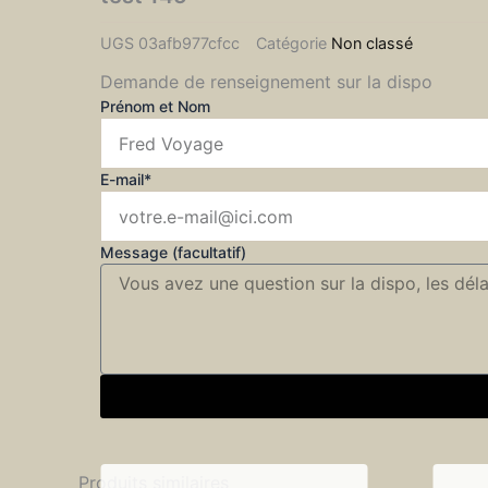
UGS
03afb977cfcc
Catégorie
Non classé
Demande de renseignement sur la dispo
Prénom et Nom
E-mail*
Message (facultatif)
Produits similaires