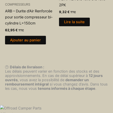
COMPRESSEURS
2PK
ARB – Durite d’Air Renforcée
9,32
€
TTC
pour sortie compresseur bi-
Lire la suite
cylindre L=150cm
62,95
€
TTC
Ajouter au panier
🕒
Délais de livraison :
Les délais peuvent varier en fonction des stocks et des
approvisionnements. En cas de délai supérieur à
12 jours
ouvrés
, vous avez la possibilité de
demander un
remboursement intégral
si vous changez d’avis. Dans tous
les cas, nous vous
tenons informés à chaque étape
.