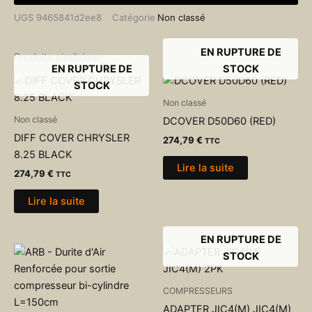
UGS
9465841d2ee8
Catégorie
Non classé
EN RUPTURE DE
Produits similaires
EN RUPTURE DE
STOCK
STOCK
Non classé
Non classé
DCOVER D50D60 (RED)
DIFF COVER CHRYSLER
274,79
€
TTC
8.25 BLACK
Lire la suite
274,79
€
TTC
Lire la suite
EN RUPTURE DE
STOCK
COMPRESSEURS
ADAPTER JIC4(M) JIC4(M)