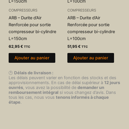
COMPRESSEURS
COMPRESSEURS
ARB – Durite d’Air
ARB – Durite d’Air
Renforcée pour sortie
Renforcée pour sortie
compresseur bi-cylindre
compresseur bi-cylindre
L=150cm
L=100cm
62,95
€
51,95
€
TTC
TTC
Ajouter au panier
Ajouter au panier
🕒
Délais de livraison :
Les délais peuvent varier en fonction des stocks et des
approvisionnements. En cas de délai supérieur à
12 jours
ouvrés
, vous avez la possibilité de
demander un
remboursement intégral
si vous changez d’avis. Dans
tous les cas, nous vous
tenons informés à chaque
étape
.