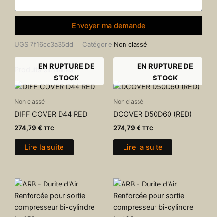
Envoyer ma demande
UGS
7f16dc3a35dd
Catégorie
Non classé
EN RUPTURE DE
EN RUPTURE DE
Produits similaires
STOCK
STOCK
Non classé
Non classé
DIFF COVER D44 RED
DCOVER D50D60 (RED)
274,79
€
274,79
€
TTC
TTC
Lire la suite
Lire la suite