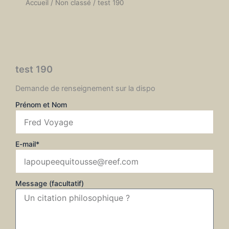
Accueil
/
Non classé
/ test 190
test 190
Demande de renseignement sur la dispo
Prénom et Nom
E-mail*
Message (facultatif)