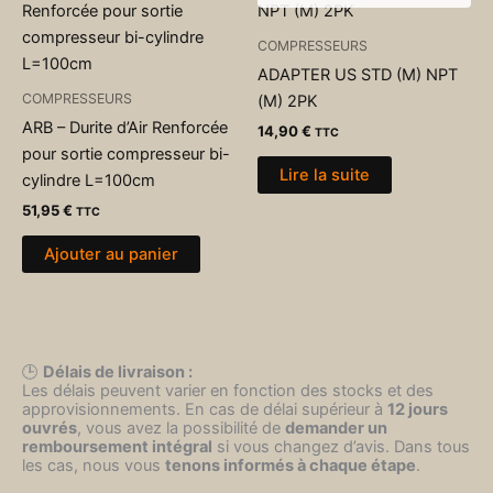
COMPRESSEURS
ADAPTER US STD (M) NPT
COMPRESSEURS
(M) 2PK
ARB – Durite d’Air Renforcée
14,90
€
TTC
pour sortie compresseur bi-
Lire la suite
cylindre L=100cm
51,95
€
TTC
Ajouter au panier
🕒
Délais de livraison :
Les délais peuvent varier en fonction des stocks et des
approvisionnements. En cas de délai supérieur à
12 jours
ouvrés
, vous avez la possibilité de
demander un
remboursement intégral
si vous changez d’avis. Dans tous
les cas, nous vous
tenons informés à chaque étape
.