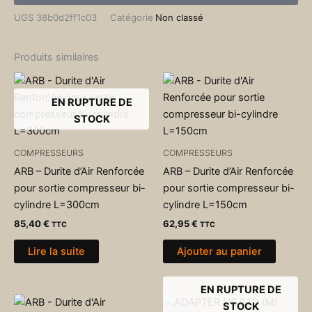
UGS
38b0d2ff1c03
Catégorie
Non classé
Produits similaires
EN RUPTURE DE
STOCK
COMPRESSEURS
COMPRESSEURS
ARB – Durite d’Air Renforcée
ARB – Durite d’Air Renforcée
pour sortie compresseur bi-
pour sortie compresseur bi-
cylindre L=300cm
cylindre L=150cm
85,40
€
62,95
€
TTC
TTC
Lire la suite
Ajouter au panier
EN RUPTURE DE
STOCK