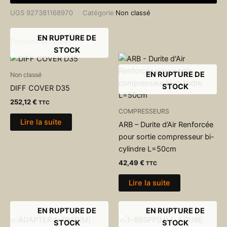
UGS
927381168970
Catégorie
Non classé
EN RUPTURE DE
Produits similaires
STOCK
EN RUPTURE DE
Non classé
STOCK
DIFF COVER D35
252,12
€
TTC
COMPRESSEURS
Lire la suite
ARB – Durite d’Air Renforcée
pour sortie compresseur bi-
cylindre L=50cm
42,49
€
TTC
Lire la suite
EN RUPTURE DE
EN RUPTURE DE
STOCK
STOCK