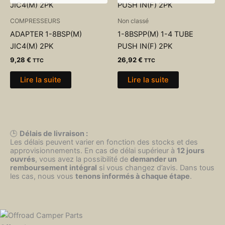
COMPRESSEURS
Non classé
ADAPTER 1-8BSP(M)
1-8BSPP(M) 1-4 TUBE
JIC4(M) 2PK
PUSH IN(F) 2PK
9,28
€
26,92
€
TTC
TTC
Lire la suite
Lire la suite
🕒
Délais de livraison :
Les délais peuvent varier en fonction des stocks et des
approvisionnements. En cas de délai supérieur à
12 jours
ouvrés
, vous avez la possibilité de
demander un
remboursement intégral
si vous changez d’avis. Dans tous
les cas, nous vous
tenons informés à chaque étape
.