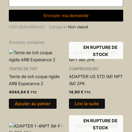
Envoyer ma demande
UGS
d5dfed94fcd3
Catégorie
Non classé
Produits similaires
EN RUPTURE DE
STOCK
TENTES DE TOIT
COMPRESSEURS
Tente de toit coque rigide
ADAPTER US STD (M) NPT
ARB Esperance 2
(M) 2PK
4044,84
€
14,90
€
TTC
TTC
Ajouter au panier
Lire la suite
EN RUPTURE DE
STOCK