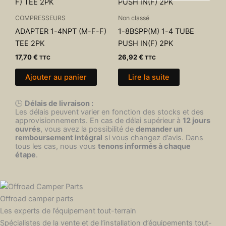
COMPRESSEURS
Non classé
ADAPTER 1-4NPT (M-F-F)
1-8BSPP(M) 1-4 TUBE
TEE 2PK
PUSH IN(F) 2PK
17,70
€
26,92
€
TTC
TTC
Ajouter au panier
Lire la suite
🕒
Délais de livraison :
Les délais peuvent varier en fonction des stocks et des
approvisionnements. En cas de délai supérieur à
12 jours
ouvrés
, vous avez la possibilité de
demander un
remboursement intégral
si vous changez d’avis. Dans
tous les cas, nous vous
tenons informés à chaque
étape
.
Offroad camper parts
Les experts de l’équipement tout-terrain
Spécialistes de la vente et de l’installation d’équipements tout-