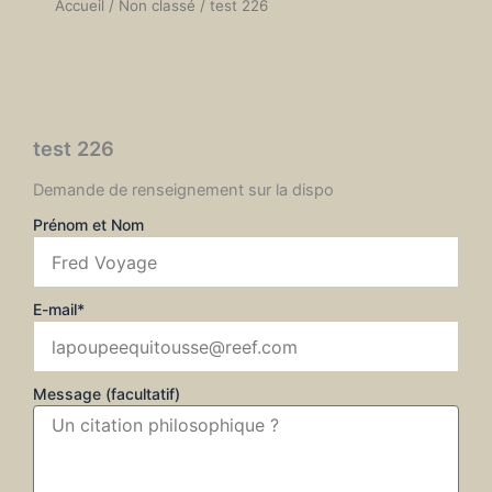
Accueil
/
Non classé
/ test 226
test 226
Demande de renseignement sur la dispo
Prénom et Nom
E-mail*
Message (facultatif)