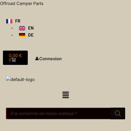
Aller
Offroad Camper Parts
au
contenu
FR
EN
DE
Panier
0,00
€
👤
Connexion
0
Menu
Recherche
de
produits