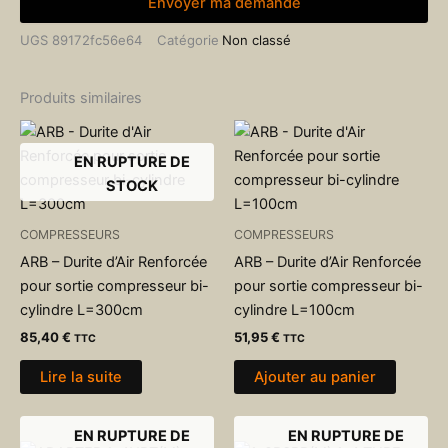
Envoyer ma demande
UGS
89172fc56e64
Catégorie
Non classé
Produits similaires
EN RUPTURE DE
STOCK
COMPRESSEURS
COMPRESSEURS
ARB – Durite d’Air Renforcée
ARB – Durite d’Air Renforcée
pour sortie compresseur bi-
pour sortie compresseur bi-
cylindre L=300cm
cylindre L=100cm
85,40
€
51,95
€
TTC
TTC
Lire la suite
Ajouter au panier
EN RUPTURE DE
EN RUPTURE DE