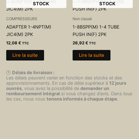
STOCK
STOCK
COMPRESSEURS
Non classé
ADAPTER 1-4NPT(M)
1-8BSPP(M) 1-4 TUBE
JIC4(M) 2PK
PUSH IN(F) 2PK
12,08
€
26,92
€
TTC
TTC
Lire la suite
Lire la suite
🕒
Délais de livraison :
Les délais peuvent varier en fonction des stocks et des
approvisionnements. En cas de délai supérieur à
12 jours
ouvrés
, vous avez la possibilité de
demander un
remboursement intégral
si vous changez d’avis. Dans tous
les cas, nous vous
tenons informés à chaque étape
.