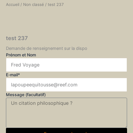
Accueil
/
Non classé
/ test 237
test 237
Demande de renseignement sur la dispo
Prénom et Nom
E-mail*
Message (facultatif)