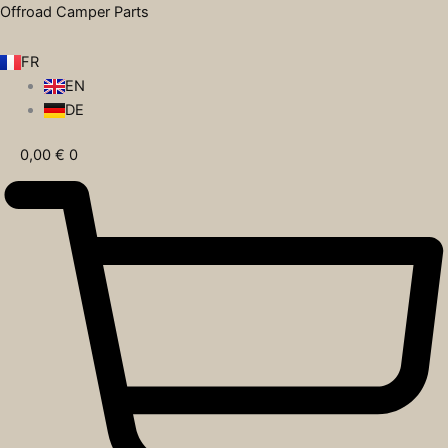
Recherche
Aller
Offroad Camper Parts
de
au
produits
contenu
FR
EN
DE
0,00
€
0