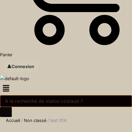
Panier
👤
Connexion
Menu
Accueil
/
Non classé
/ test 314