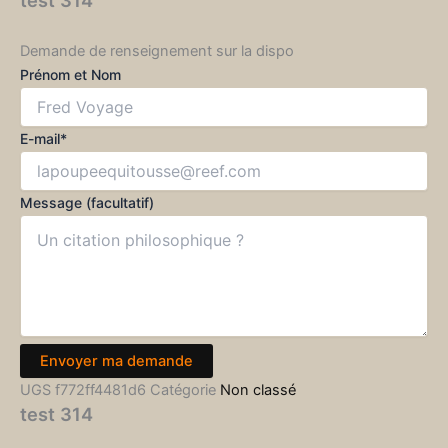
test 314
Demande de renseignement sur la dispo
Prénom et Nom
E-mail*
Message (facultatif)
Envoyer ma demande
UGS
f772ff4481d6
Catégorie
Non classé
test 314