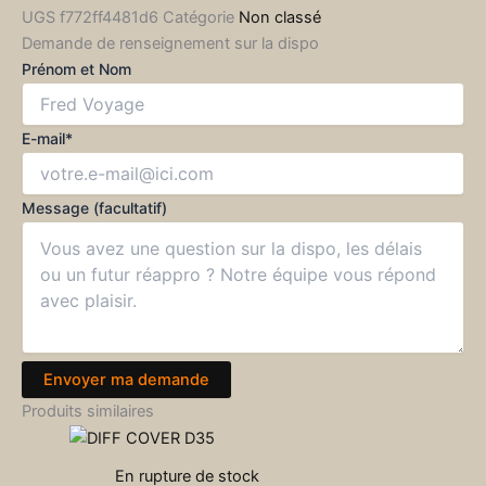
UGS
f772ff4481d6
Catégorie
Non classé
Demande de renseignement sur la dispo
Prénom et Nom
E-mail*
Message (facultatif)
Envoyer ma demande
Produits similaires
En rupture de stock