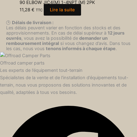
90 ELBOW JIC4(M) 1-4NPT (M) 2PK
11,28
€
Lire la suite
TTC
🕒
Délais de livraison :
Les délais peuvent varier en fonction des stocks et des
approvisionnements. En cas de délai supérieur à
12 jours
ouvrés
, vous avez la possibilité de
demander un
remboursement intégral
si vous changez d’avis. Dans tous
les cas, nous vous
tenons informés à chaque étape
.
Offroad camper parts
Les experts de l’équipement tout-terrain
Spécialistes de la vente et de l’installation d’équipements tout-
terrain, nous vous proposons des solutions innovantes et de
qualité, adaptées à tous vos besoins.