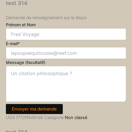
test 314
Demande de renseignement sur la dispo
Prénom et Nom
E-mail*
Message (facultatif)
Envoyer ma demande
UGS
f772ff4481d6
Catégorie
Non classé