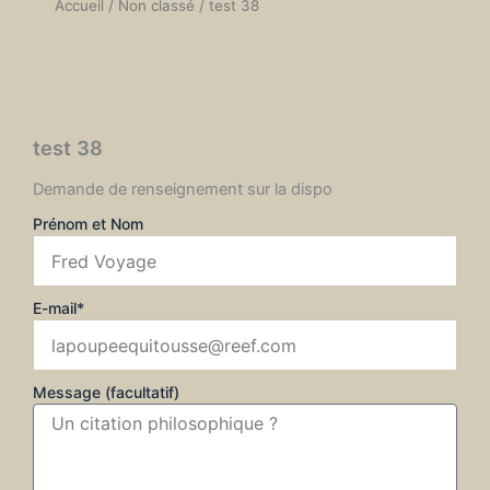
Accueil
/
Non classé
/ test 38
test 38
Demande de renseignement sur la dispo
Prénom et Nom
E-mail*
Message (facultatif)