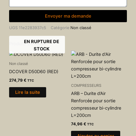
Envoyer ma demande
UGS
11e2283937c5
Catégorie
Non classé
EN RUPTURE DE
Produits similaires
STOCK
Non classé
DCOVER D50D60 (RED)
274,79
€
TTC
COMPRESSEURS
Lire la suite
ARB – Durite d’Air
Renforcée pour sortie
compresseur bi-cylindre
L=200cm
74,96
€
TTC
Ajouter au panier