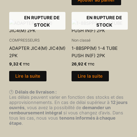
EN RUPTURE DE
EN RUPTURE DE
STOCK
STOCK
COMPRESSEURS
Non classé
ADAPTER JIC4(M) JIC4(M)
1-8BSPP(M) 1-4 TUBE
2PK
PUSH IN(F) 2PK
9,32
€
26,92
€
TTC
TTC
Lire la suite
Lire la suite
🕒
Délais de livraison :
Les délais peuvent varier en fonction des stocks et des
approvisionnements. En cas de délai supérieur à
12 jours
ouvrés
, vous avez la possibilité de
demander un
remboursement intégral
si vous changez d’avis. Dans
tous les cas, nous vous
tenons informés à chaque
étape
.