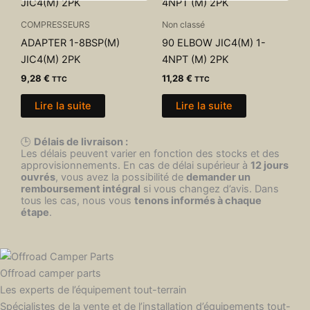
COMPRESSEURS
Non classé
ADAPTER 1-8BSP(M)
90 ELBOW JIC4(M) 1-
JIC4(M) 2PK
4NPT (M) 2PK
9,28
€
11,28
€
TTC
TTC
Lire la suite
Lire la suite
🕒
Délais de livraison :
Les délais peuvent varier en fonction des stocks et des
approvisionnements. En cas de délai supérieur à
12 jours
ouvrés
, vous avez la possibilité de
demander un
remboursement intégral
si vous changez d’avis. Dans
tous les cas, nous vous
tenons informés à chaque
étape
.
Offroad camper parts
Les experts de l’équipement tout-terrain
Spécialistes de la vente et de l’installation d’équipements tout-