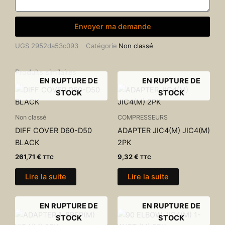
Envoyer ma demande
UGS
2952da53c093
Catégorie
Non classé
Produits similaires
EN RUPTURE DE
EN RUPTURE DE
STOCK
STOCK
Non classé
COMPRESSEURS
DIFF COVER D60-D50
ADAPTER JIC4(M) JIC4(M)
BLACK
2PK
261,71
€
9,32
€
TTC
TTC
Lire la suite
Lire la suite
EN RUPTURE DE
EN RUPTURE DE
STOCK
STOCK