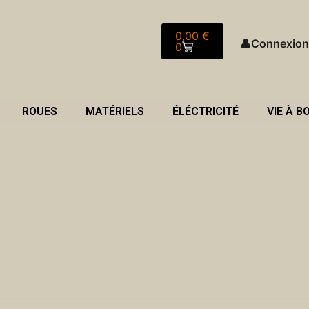
Panier
0,00
€
👤
Connexion
0
ROUES
MATÉRIELS
ÉLÉCTRICITÉ
VIE À B