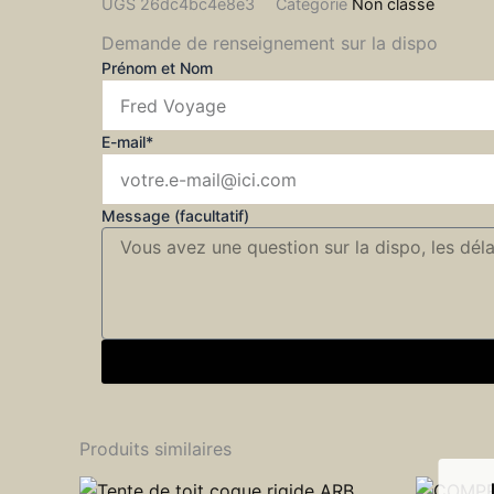
UGS
26dc4bc4e8e3
Catégorie
Non classé
Demande de renseignement sur la dispo
Prénom et Nom
E-mail*
Message (facultatif)
Produits similaires