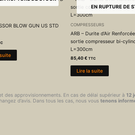
EN RUPTURE DE 
COMPRESSEURS
SSOR BLOW GUN US STD
ARB – Durite d’Air Renforcé
sortie compresseur bi-cylin
TC
L=300cm
 suite
85,40
€
TTC
Lire la suite
 et des approvisionnements. En cas de délai supérieur à
12 
hangez d’avis. Dans tous les cas, nous vous
tenons inform