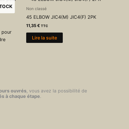
STOCK
Non classé
45 ELBOW JIC4(M) JIC4(F) 2PK
11,35
€
TTC
e pour
Lire la suite
dre
jours ouvrés
, vous avez la possibilité de
és à chaque étape
.