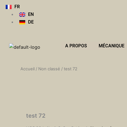
Aller
FR
au
EN
contenu
DE
A PROPOS
MÉCANIQUE
Accueil
/
Non classé
/ test 72
test 72