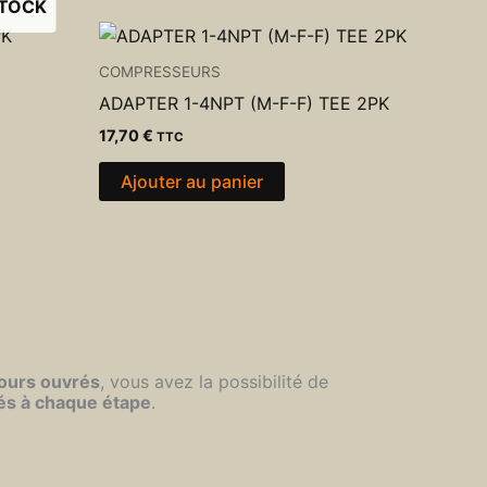
STOCK
COMPRESSEURS
ADAPTER 1-4NPT (M-F-F) TEE 2PK
17,70
€
TTC
Ajouter au panier
jours ouvrés
, vous avez la possibilité de
és à chaque étape
.