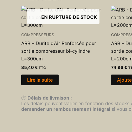
EN RUPTURE DE STOCK
COMPRESSEURS
COMPRES
ARB – Durite d’Air Renforcée pour
ARB – Dur
sortie compresseur bi-cylindre
sortie co
L=300cm
L=200c
85,40
€
74,96
€
TTC
T
Lire la suite
Ajoute
🕒
Délais de livraison :
Les délais peuvent varier en fonction des stocks
demander un remboursement intégral
si vous c