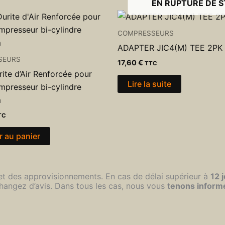
EN RUPTURE DE 
COMPRESSEURS
ADAPTER JIC4(M) TEE 2PK
SEURS
17,60
€
TTC
ite d’Air Renforcée pour
Lire la suite
mpresseur bi-cylindre
m
TC
r au panier
 et des approvisionnements. En cas de délai supérieur à
12 
hangez d’avis. Dans tous les cas, nous vous
tenons inform