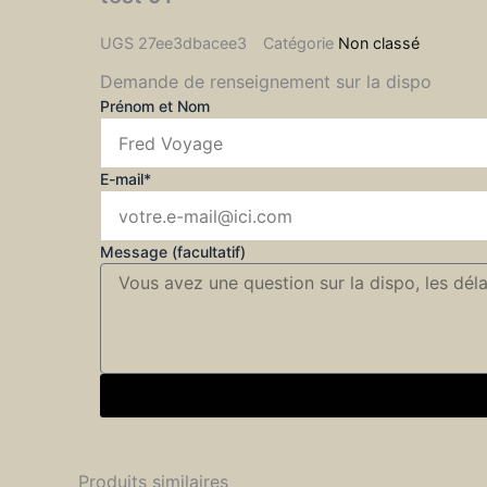
UGS
27ee3dbacee3
Catégorie
Non classé
Demande de renseignement sur la dispo
Prénom et Nom
E-mail*
Message (facultatif)
Produits similaires