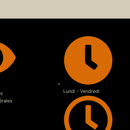
Lundi - Vendredi
es
érales