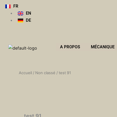
Aller
FR
au
EN
contenu
DE
A PROPOS
MÉCANIQUE
Accueil
/
Non classé
/ test 91
test 91