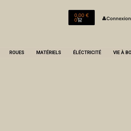
Panier
0,00
€
👤
Connexion
0
ROUES
MATÉRIELS
ÉLÉCTRICITÉ
VIE À B