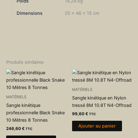
Poids
14,29 kg
Dimensions
25 × 46 × 15 cm
Produits similaires
MATÉRIELS
MATÉRIELS
Sangle kinétique en Nylon
Sangle kinétique
tressé 8M 10.8T N4-Offroad
professionnelle Black Snake
99,60
€
TTC
10 Mètres 8 Tonnes
Ajouter au panier
246,60
€
TTC