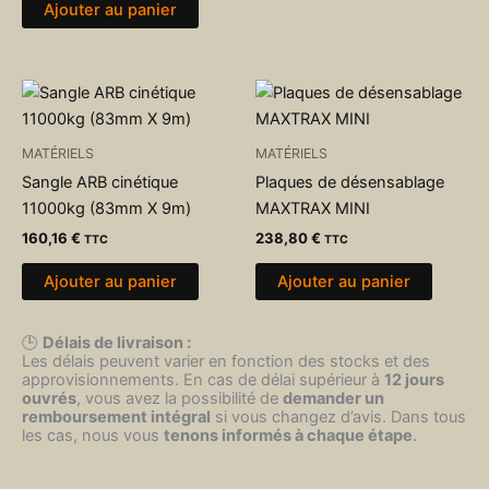
Ajouter au panier
MATÉRIELS
MATÉRIELS
Sangle ARB cinétique
Plaques de désensablage
11000kg (83mm X 9m)
MAXTRAX MINI
160,16
€
238,80
€
TTC
TTC
Ajouter au panier
Ajouter au panier
🕒
Délais de livraison :
Les délais peuvent varier en fonction des stocks et des
approvisionnements. En cas de délai supérieur à
12 jours
ouvrés
, vous avez la possibilité de
demander un
remboursement intégral
si vous changez d’avis. Dans tous
les cas, nous vous
tenons informés à chaque étape
.