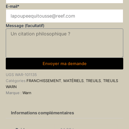
E-mail*
Message (facultatif)
Envoyer ma demande
UGS
WAR-101135
Catégories
FRANCHISSEMENT
,
MATÉRIELS
,
TREUILS
,
TREUILS
WARN
Marque :
Warn
Informations complémentaires