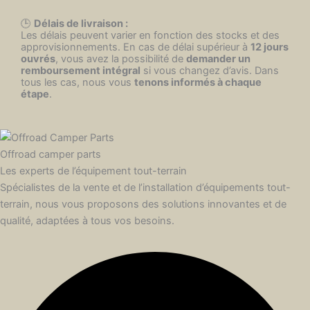
🕒
Délais de livraison :
Les délais peuvent varier en fonction des stocks et des
approvisionnements. En cas de délai supérieur à
12 jours
ouvrés
, vous avez la possibilité de
demander un
remboursement intégral
si vous changez d’avis. Dans
tous les cas, nous vous
tenons informés à chaque
étape
.
Offroad camper parts
Les experts de l’équipement tout-terrain
Spécialistes de la vente et de l’installation d’équipements tout-
terrain, nous vous proposons des solutions innovantes et de
qualité, adaptées à tous vos besoins.