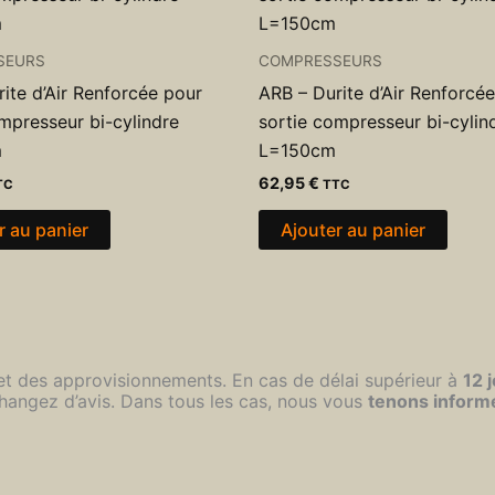
SEURS
COMPRESSEURS
ite d’Air Renforcée pour
ARB – Durite d’Air Renforcé
mpresseur bi-cylindre
sortie compresseur bi-cylin
m
L=150cm
62,95
€
TC
TTC
r au panier
Ajouter au panier
 et des approvisionnements. En cas de délai supérieur à
12 
hangez d’avis. Dans tous les cas, nous vous
tenons inform