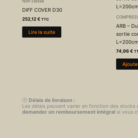
Non classé
DIFF COVER D30
COMPRES
252,12
€
TTC
ARB – Dur
Lire la suite
sortie co
L=200c
74,96
€
T
Ajoute
🕒
Délais de livraison :
Les délais peuvent varier en fonction des stocks
demander un remboursement intégral
si vous c