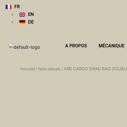
Aller
FR
au
EN
contenu
DE
A PROPOS
MÉCANIQUE
Accueil
/
Non classé
/ ARB CARGO SWAG BAG DOUBL