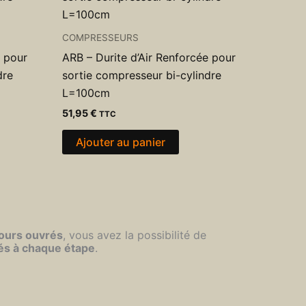
COMPRESSEURS
e pour
ARB – Durite d’Air Renforcée pour
dre
sortie compresseur bi-cylindre
L=100cm
51,95
€
TTC
Ajouter au panier
jours ouvrés
, vous avez la possibilité de
és à chaque étape
.