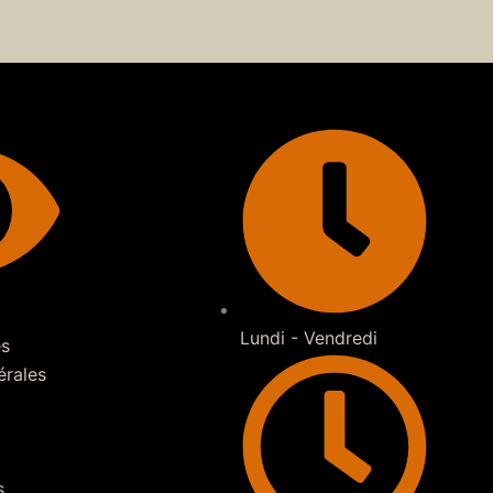
Lundi - Vendredi
es
érales
s