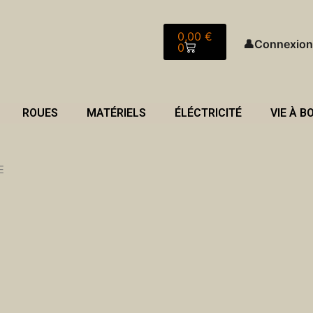
Panier
0,00
€
👤
Connexion
0
ROUES
MATÉRIELS
ÉLÉCTRICITÉ
VIE À B
E