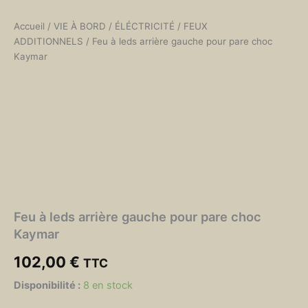
Accueil
/
VIE À BORD
/
ÉLÉCTRICITÉ
/
FEUX
ADDITIONNELS
/ Feu à leds arrière gauche pour pare choc
Kaymar
Feu à leds arrière gauche pour pare choc
Kaymar
102,00
€
TTC
quantité
Disponibilité :
8 en stock
de