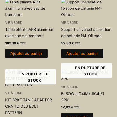
VIE À BORD
VIE À BORD
Table pliante ARB aluminium
Support universel de fixation
avec sac de transport
de batterie N4-Offroad
189,10
€
52,80
€
TTC
TTC
Ajouter au panier
Ajouter au panier
EN RUPTURE DE
EN RUPTURE DE
STOCK
STOCK
VIE À BORD
VIE À BORD
ELBOW JIC4(M) JIC4(F)
KIT BRKT TANK ADAPTOR
2PK
ORA TO OLD BOLT
12,02
€
TTC
PATTERN