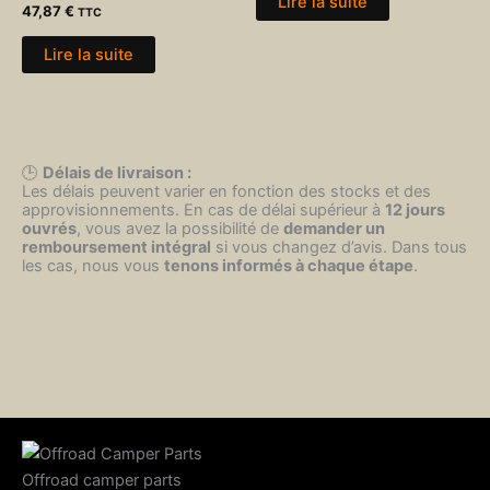
Lire la suite
47,87
€
TTC
Lire la suite
🕒
Délais de livraison :
Les délais peuvent varier en fonction des stocks et des
approvisionnements. En cas de délai supérieur à
12 jours
ouvrés
, vous avez la possibilité de
demander un
remboursement intégral
si vous changez d’avis. Dans tous
les cas, nous vous
tenons informés à chaque étape
.
Offroad camper parts