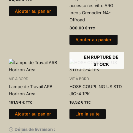
accessoires vitre ARG
Ajouter au panier
Ineos Grenadier N4-
Offroad
300,00
€
TTC
Ajouter au panier
EN RUPTURE DE
STOCK
VIE À BORD
VIE À BORD
Lampe de Travail ARB
HOSE COUPLING US STD
Horizon Area
JIC-4 1PK
161,94
€
18,52
€
TTC
TTC
Ajouter au panier
Lire la suite
🕒
Délais de livraison :