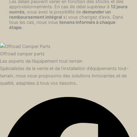
Les délais peuvent varier en fonction des stocks et des
approvisionnements. En cas de délai supérieur à
12 jours
ouvrés
, vous avez la possibilité de
demander un
remboursement intégral
si vous changez d’avis. Dans
tous les cas, nous vous
tenons informés à chaque
étape
.
Offroad camper parts
Les experts de l’équipement tout-terrain
Spécialistes de la vente et de l’installation d’équipements tout-
terrain, nous vous proposons des solutions innovantes et de
qualité, adaptées à tous vos besoins.