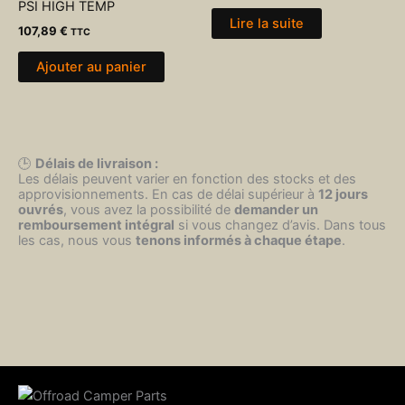
PSI HIGH TEMP
Lire la suite
107,89
€
TTC
Ajouter au panier
🕒
Délais de livraison :
Les délais peuvent varier en fonction des stocks et des
approvisionnements. En cas de délai supérieur à
12 jours
ouvrés
, vous avez la possibilité de
demander un
remboursement intégral
si vous changez d’avis. Dans tous
les cas, nous vous
tenons informés à chaque étape
.