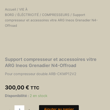
Accueil
/
VIE À
BORD
/
ÉLÉCTRICITÉ
/
COMPRESSEURS
/ Support
compresseur et accessoires vitre ARG Ineos Grenadier N4-
Offroad
Support compresseur et accessoires vitre
ARG Ineos Grenadier N4-Offroad
Pour compresseur double ARB-CKMP12V2
300,00
€
TTC
quantité
Disponibilité :
2 en stock
de
Support
Ajouter au panier
compresseur
-
+