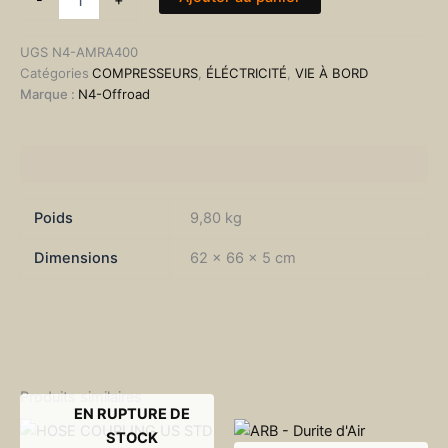
et
accessoires
UGS
N4-AMRA400
vitre
Catégories
COMPRESSEURS
,
ÉLÉCTRICITÉ
,
VIE À BORD
ARG
Marque :
N4-Offroad
Ineos
Grenadier
N4-
Offroad
Informations complémentaires
Poids
9,80 kg
Dimensions
62 × 66 × 5 cm
Produits similaires
EN RUPTURE DE
STOCK