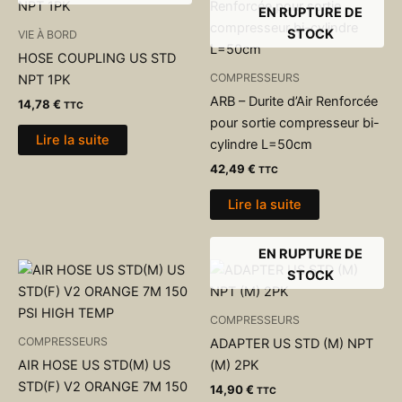
EN RUPTURE DE
STOCK
VIE À BORD
HOSE COUPLING US STD
COMPRESSEURS
NPT 1PK
ARB – Durite d’Air Renforcée
14,78
€
TTC
pour sortie compresseur bi-
Lire la suite
cylindre L=50cm
42,49
€
TTC
Lire la suite
EN RUPTURE DE
STOCK
COMPRESSEURS
COMPRESSEURS
ADAPTER US STD (M) NPT
AIR HOSE US STD(M) US
(M) 2PK
STD(F) V2 ORANGE 7M 150
14,90
€
TTC