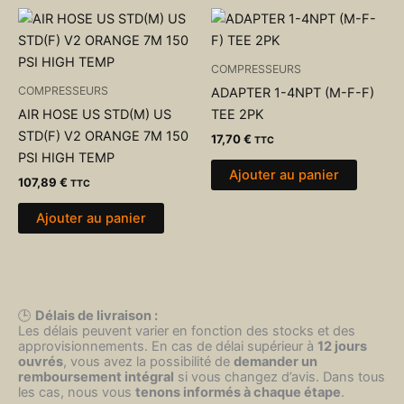
COMPRESSEURS
COMPRESSEURS
ADAPTER 1-4NPT (M-F-F)
AIR HOSE US STD(M) US
TEE 2PK
STD(F) V2 ORANGE 7M 150
17,70
€
TTC
PSI HIGH TEMP
Ajouter au panier
107,89
€
TTC
Ajouter au panier
🕒
Délais de livraison :
Les délais peuvent varier en fonction des stocks et des
approvisionnements. En cas de délai supérieur à
12 jours
ouvrés
, vous avez la possibilité de
demander un
remboursement intégral
si vous changez d’avis. Dans tous
les cas, nous vous
tenons informés à chaque étape
.