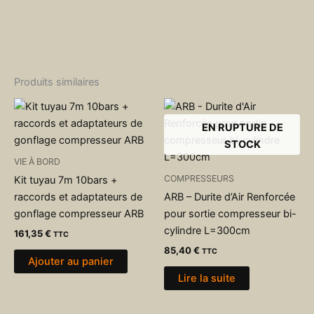
Produits similaires
EN RUPTURE DE
STOCK
VIE À BORD
COMPRESSEURS
Kit tuyau 7m 10bars +
raccords et adaptateurs de
ARB – Durite d’Air Renforcée
gonflage compresseur ARB
pour sortie compresseur bi-
cylindre L=300cm
161,35
€
TTC
85,40
€
TTC
Ajouter au panier
Lire la suite