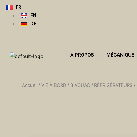
Aller
FR
au
EN
contenu
DE
A PROPOS
MÉCANIQUE
Accueil
/
VIE À BORD
/
BIVOUAC
/
RÉFRIGÉRATEURS
/ 