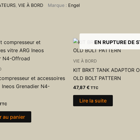
ATEURS
,
VIE À BORD
Marque :
Engel
EN RUPTURE DE 
VIE À BORD
D
KIT BRKT TANK ADAPTOR 
compresseur et accessoires
OLD BOLT PATTERN
G Ineos Grenadier N4-
47,87
€
TTC
Lire la suite
TTC
r au panier