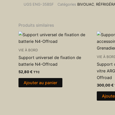
pour
UGS
ENG-35BSF
Catégories
BIVOUAC
,
RÉFRIGÉR
Engel
MT35
MT45
Produits similaires
VIE À BORD
VIE À BOR
Support universel de fixation de
batterie N4-Offroad
Support 
vitre AR
52,80
€
TTC
Offroad
Ajouter au panier
300,00
€
Ajoute