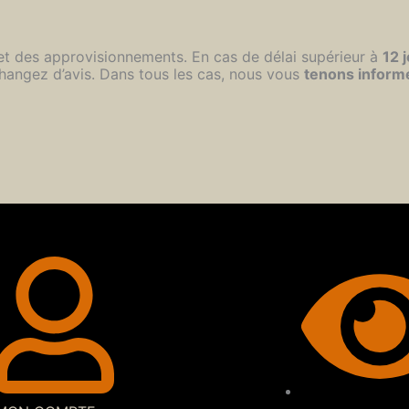
 et des approvisionnements. En cas de délai supérieur à
12 
hangez d’avis. Dans tous les cas, nous vous
tenons inform