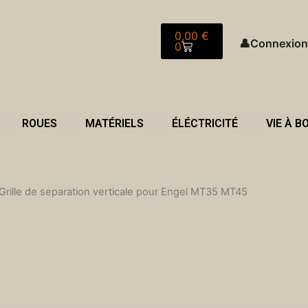
Panier
0,00
€
👤
Connexion
0
ROUES
MATÉRIELS
ÉLÉCTRICITÉ
VIE À B
Grille de separation verticale pour Engel MT35 MT45