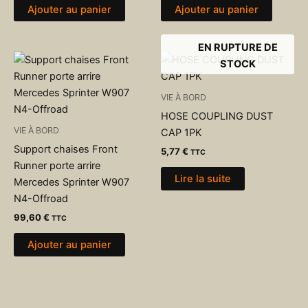
Ajouter au panier
Ajouter au panier
EN RUPTURE DE
STOCK
VIE À BORD
HOSE COUPLING DUST
VIE À BORD
CAP 1PK
Support chaises Front
5,77
€
TTC
Runner porte arrire
Lire la suite
Mercedes Sprinter W907
N4-Offroad
99,60
€
TTC
Ajouter au panier