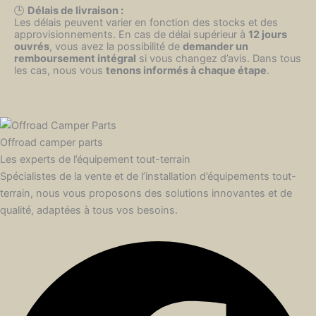
🕒
Délais de livraison :
Les délais peuvent varier en fonction des stocks et des
approvisionnements. En cas de délai supérieur à
12 jours
ouvrés
, vous avez la possibilité de
demander un
remboursement intégral
si vous changez d’avis. Dans tous
les cas, nous vous
tenons informés à chaque étape
.
Offroad camper parts
Les experts de l’équipement tout-terrain
Spécialistes de la vente et de l’installation d’équipements tout-
terrain, nous vous proposons des solutions innovantes et de
qualité, adaptées à tous vos besoins.