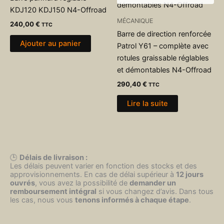
KDJ120 KDJ150 N4-Offroad
MÉCANIQUE
240,00
€
TTC
Barre de direction renforcée
Ajouter au panier
Patrol Y61 – complète avec
rotules graissable réglables
et démontables N4-Offroad
290,40
€
TTC
Lire la suite
🕒
Délais de livraison :
Les délais peuvent varier en fonction des stocks et des
approvisionnements. En cas de délai supérieur à
12 jours
ouvrés
, vous avez la possibilité de
demander un
remboursement intégral
si vous changez d’avis. Dans tous
les cas, nous vous
tenons informés à chaque étape
.