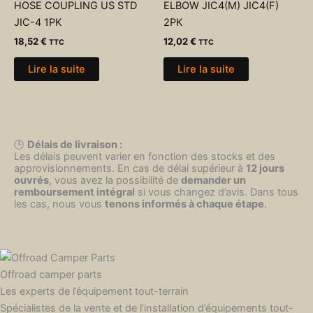
HOSE COUPLING US STD
ELBOW JIC4(M) JIC4(F)
JIC-4 1PK
2PK
18,52
€
12,02
€
TTC
TTC
Lire la suite
Lire la suite
🕒
Délais de livraison :
Les délais peuvent varier en fonction des stocks et des
approvisionnements. En cas de délai supérieur à
12 jours
ouvrés
, vous avez la possibilité de
demander un
remboursement intégral
si vous changez d’avis. Dans tous
les cas, nous vous
tenons informés à chaque étape
.
Offroad camper parts
Les experts de l’équipement tout-terrain
Spécialistes de la vente et de l’installation d’équipements tout-