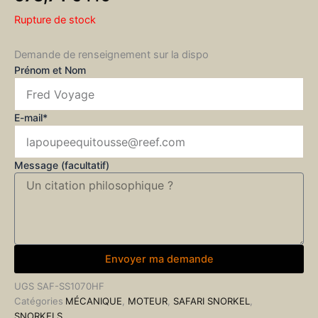
Rupture de stock
Demande de renseignement sur la dispo
Prénom et Nom
E-mail*
Message (facultatif)
Envoyer ma demande
UGS
SAF-SS1070HF
Catégories
MÉCANIQUE
,
MOTEUR
,
SAFARI SNORKEL
,
SNORKELS