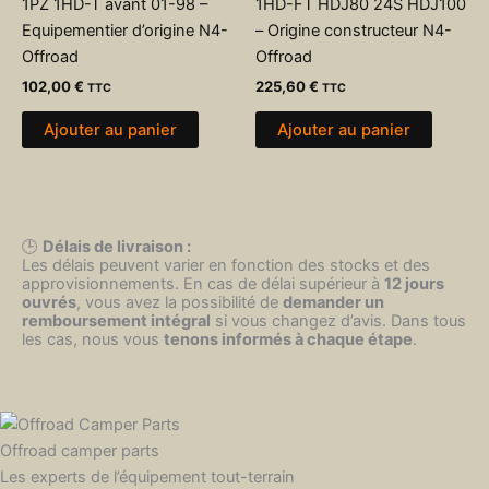
1PZ 1HD-T avant 01-98 –
1HD-FT HDJ80 24S HDJ100
Equipementier d’origine N4-
– Origine constructeur N4-
Offroad
Offroad
102,00
€
225,60
€
TTC
TTC
Ajouter au panier
Ajouter au panier
🕒
Délais de livraison :
Les délais peuvent varier en fonction des stocks et des
approvisionnements. En cas de délai supérieur à
12 jours
ouvrés
, vous avez la possibilité de
demander un
remboursement intégral
si vous changez d’avis. Dans tous
les cas, nous vous
tenons informés à chaque étape
.
Offroad camper parts
Les experts de l’équipement tout-terrain