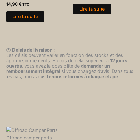
14,90
€
TTC
Lire la suite
Lire la suite
🕒
Délais de livraison :
Les délais peuvent varier en fonction des stocks et des
approvisionnements. En cas de délai supérieur à
12 jours
ouvrés
, vous avez la possibilité de
demander un
remboursement intégral
si vous changez d’avis. Dans tous
les cas, nous vous
tenons informés à chaque étape
.
Offroad camper parts