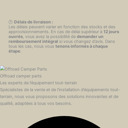
🕒
Délais de livraison :
Les délais peuvent varier en fonction des stocks et des
approvisionnements. En cas de délai supérieur à
12 jours
ouvrés
, vous avez la possibilité de
demander un
remboursement intégral
si vous changez d’avis. Dans
tous les cas, nous vous
tenons informés à chaque
étape
.
Offroad camper parts
Les experts de l’équipement tout-terrain
Spécialistes de la vente et de l’installation d’équipements tout-
terrain, nous vous proposons des solutions innovantes et de
qualité, adaptées à tous vos besoins.