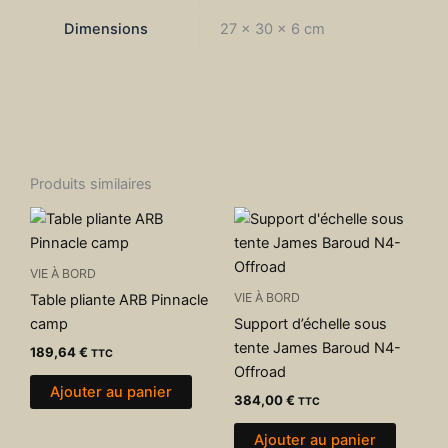
Dimensions
27 × 30 × 6 cm
Produits similaires
VIE À BORD
VIE À BORD
Table pliante ARB Pinnacle
camp
Support d’échelle sous
tente James Baroud N4-
189,64
€
TTC
Offroad
Ajouter au panier
384,00
€
TTC
Ajouter au panier