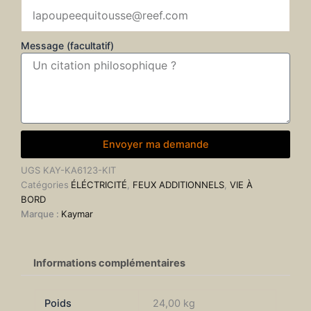
Message (facultatif)
Envoyer ma demande
UGS
KAY-KA6123-KIT
Catégories
ÉLÉCTRICITÉ
,
FEUX ADDITIONNELS
,
VIE À
BORD
Marque :
Kaymar
Informations complémentaires
Poids
24,00 kg