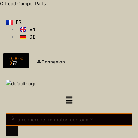
Aller
Offroad Camper Parts
au
contenu
FR
EN
DE
Panier
0,00
€
👤
Connexion
0
Menu
Recherche
de
produits