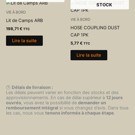
STOCK
VIE À BORD
VIE À BORD
Lit de Camps ARB
HOSE COUPLING DUST
198,71
€
TTC
CAP 1PK
Lire la suite
5,77
€
TTC
Lire la suite
🕒
Délais de livraison :
Les délais peuvent varier en fonction des stocks et des
approvisionnements. En cas de délai supérieur à
12 jours
ouvrés
, vous avez la possibilité de
demander un
remboursement intégral
si vous changez d’avis. Dans tous
les cas, nous vous
tenons informés à chaque étape
.