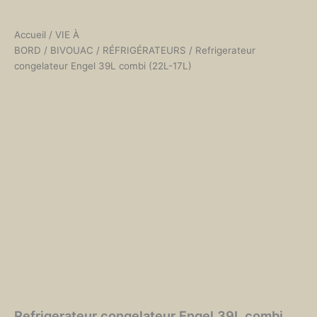
Accueil
/
VIE À
BORD
/
BIVOUAC
/
RÉFRIGÉRATEURS
/ Refrigerateur
congelateur Engel 39L combi (22L-17L)
Refrigerateur congelateur Engel 39L combi